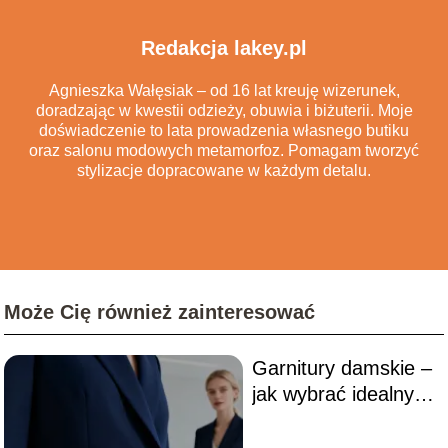
Redakcja lakey.pl
Agnieszka Wałęsiak – od 16 lat kreuję wizerunek,
doradzając w kwestii odzieży, obuwia i biżuterii. Moje
doświadczenie to lata prowadzenia własnego butiku
oraz salonu modowych metamorfoz. Pomagam tworzyć
stylizacje dopracowane w każdym detalu.
Może Cię również zainteresować
Garnitury damskie –
jak wybrać idealny
model do stylizacji?