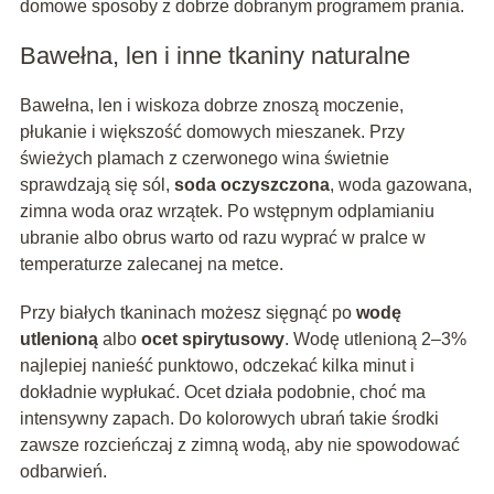
domowe sposoby z dobrze dobranym programem prania.
Bawełna, len i inne tkaniny naturalne
Bawełna, len i wiskoza dobrze znoszą moczenie,
płukanie i większość domowych mieszanek. Przy
świeżych plamach z czerwonego wina świetnie
sprawdzają się sól,
soda oczyszczona
, woda gazowana,
zimna woda oraz wrzątek. Po wstępnym odplamianiu
ubranie albo obrus warto od razu wyprać w pralce w
temperaturze zalecanej na metce.
Przy białych tkaninach możesz sięgnąć po
wodę
utlenioną
albo
ocet spirytusowy
. Wodę utlenioną 2–3%
najlepiej nanieść punktowo, odczekać kilka minut i
dokładnie wypłukać. Ocet działa podobnie, choć ma
intensywny zapach. Do kolorowych ubrań takie środki
zawsze rozcieńczaj z zimną wodą, aby nie spowodować
odbarwień.