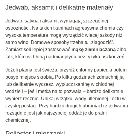
Jedwab, aksamit i delikatne materiały
Jedwab, satyna i aksamit wymagają szczególnej
ostrożności. Na takich tkaninach agresywna chemia czy
wysoka temperatura mogą wyrządzić więcej szkody niż
samo wino. Domowe sposoby trzeba tu „złagodzić”.
Zamiast soli lepiej zastosować
mąkę ziemniaczaną
albo
talk, które wchłoną nadmiar płynu bez ryzyka uszkodzeń.
Jeżeli plama jest świeża, przyłóż chłonny papier, a potem
posyp miejsce skrobią. Po kilku godzinach zdmuchnij ją
lub delikatnie wyczesz, wypłucz tkaninę w chłodnej
wodzie i – jeśli metka na to pozwala – bardzo delikatnie
wypierz ręcznie. Unikaj wrzątku, wody utlenionej i octu w
czystej postaci. Przy bardzo drogich ubraniach z jedwabiu
rozsądnie jest jak najszybciej oddać je do pralni
chemicznej.
Poliester i mieszanki