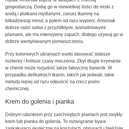
gospodarczą. Dodaj go w niewielkiej ilości do miski z
wodą i płatkami mydlanymi, zanurz tkaninę na
kilkadziesiąt minut, a potem od razu wypierz. Amoniak
dobrze radzi sobie z przyżółkłymi, wielodniowymi
plamami, ale ma intensywny zapach, dlatego używaj go w
dobrze wentylowanym pomieszczeniu.
Przy kolorowych ubraniach warto stosować słabsze
roztwory i krótsze czasy moczenia. Zbyt długie trzymanie
w chemii może rozjaśnić także fabryczny barwnik. W
przypadku delikatnych tkanin, takich jak jedwab, takie
metody lepiej od razu odpuścić na rzecz pralni
chemicznej.
Krem do golenia i pianka
Dobrym ratunkiem przy zaschniętych plamach jest zwykły
krem lub pianka do golenia. To rozwiązanie bywa
zaskakująco skuteczne na koszulach, obrusach i bieliźnie