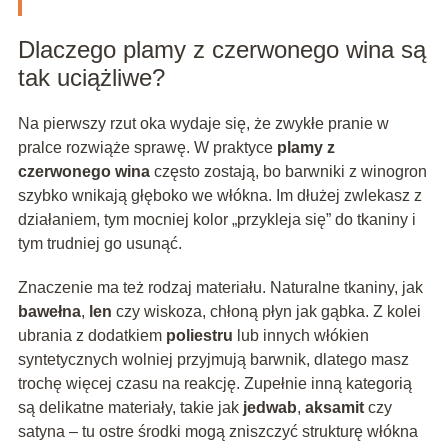
Dlaczego plamy z czerwonego wina są
tak uciążliwe?
Na pierwszy rzut oka wydaje się, że zwykłe pranie w
pralce rozwiąże sprawę. W praktyce
plamy z
czerwonego wina
często zostają, bo barwniki z winogron
szybko wnikają głęboko we włókna. Im dłużej zwlekasz z
działaniem, tym mocniej kolor „przykleja się” do tkaniny i
tym trudniej go usunąć.
Znaczenie ma też rodzaj materiału. Naturalne tkaniny, jak
bawełna
,
len
czy wiskoza, chłoną płyn jak gąbka. Z kolei
ubrania z dodatkiem
poliestru
lub innych włókien
syntetycznych wolniej przyjmują barwnik, dlatego masz
trochę więcej czasu na reakcję. Zupełnie inną kategorią
są delikatne materiały, takie jak
jedwab
,
aksamit
czy
satyna – tu ostre środki mogą zniszczyć strukturę włókna