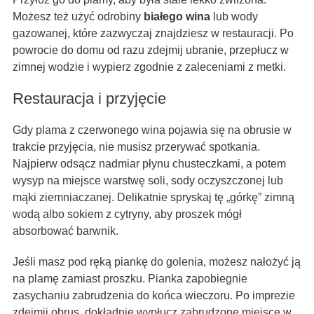
Możesz też użyć odrobiny
białego wina
lub wody
gazowanej, które zazwyczaj znajdziesz w restauracji. Po
powrocie do domu od razu zdejmij ubranie, przepłucz w
zimnej wodzie i wypierz zgodnie z zaleceniami z metki.
Restauracja i przyjęcie
Gdy plama z czerwonego wina pojawia się na obrusie w
trakcie przyjęcia, nie musisz przerywać spotkania.
Najpierw odsącz nadmiar płynu chusteczkami, a potem
wysyp na miejsce warstwę soli, sody oczyszczonej lub
mąki ziemniaczanej. Delikatnie spryskaj tę „górkę” zimną
wodą albo sokiem z cytryny, aby proszek mógł
absorbować barwnik.
Jeśli masz pod ręką piankę do golenia, możesz nałożyć ją
na plamę zamiast proszku. Pianka zapobiegnie
zasychaniu zabrudzenia do końca wieczoru. Po imprezie
zdejmij obrus, dokładnie wypłucz zabrudzone miejsce w