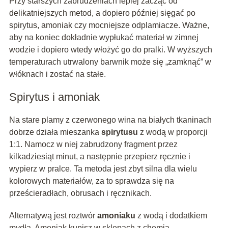
Przy starszych zabrudzeniach lepiej zacząć od
delikatniejszych metod, a dopiero później sięgać po
spirytus, amoniak czy mocniejsze odplamiacze. Ważne,
aby na koniec dokładnie wypłukać materiał w zimnej
wodzie i dopiero wtedy włożyć go do pralki. W wyższych
temperaturach utrwalony barwnik może się „zamknąć” w
włóknach i zostać na stałe.
Spirytus i amoniak
Na stare plamy z czerwonego wina na białych tkaninach
dobrze działa mieszanka
spirytusu
z wodą w proporcji
1:1. Namocz w niej zabrudzony fragment przez
kilkadziesiąt minut, a następnie przepierz ręcznie i
wypierz w pralce. Ta metoda jest zbyt silna dla wielu
kolorowych materiałów, za to sprawdza się na
prześcieradłach, obrusach i ręcznikach.
Alternatywą jest roztwór
amoniaku
z wodą i dodatkiem
mydła. Amoniak kupisz w sklepach z chemią