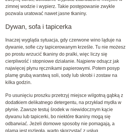
zimnej wodzie i wypierz. Takie postępowanie zwykle
pozwala uratować nawet jasne tkaniny.
Dywan, sofa i tapicerka
Inaczej wygląda sytuacja, gdy czerwone wino ląduje na
dywanie, sofie czy tapicerowanym krześle. Tu nie możesz
po prostu wrzucić tkaniny do pralki, więc liczy się
cierpliwość i stopniowe działanie. Najpierw odsącz jak
najwięcej płynu ręcznikami papierowymi. Potem posyp
plamę grubą warstwą soli, sody lub skrobi i zostaw na
kilka godzin.
Po usunięciu proszku przetrzyj miejsce wilgotną gąbką z
dodatkiem delikatnego detergentu, na przykład mydła w
płynie. Zawsze testuj środek w niewidocznym kącie
dywanu lub tapicerki, bo niektóre tkaniny mogą się
odbarwiać. Jeżeli domowe sposoby nie pomagają, a
plama jest rozległa, warto skorzystać z usług