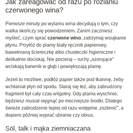
Jak zareagować od razu po rozlaniu
czerwonego wina?
Pierwsze minuty po wylaniu wina decydują o tym, czy
walka skończy się powodzeniem. Zanim zaczniesz
myśleć, czym sprać
czerwone wino
, zatrzymaj wsiąkanie
płynu. Przyłóż do plamy biały ręcznik papierowy,
bawełnianą ściereczkę albo chusteczki higieniczne i
delikatnie dociskaj. Nie pocieraj – ruchy „szorujące”
wciskają barwnik w głąb i powiększają plamę.
Jeżeli to możliwe, podłóż papier także pod tkaninę, żeby
wchłaniał płyn od spodu. Staraj się też, aby zabrudzony
fragment był cały czas wilgotny. Gdy plama wyschnie,
będziesz musiał sięgnąć po mocniejsze środki. Dlatego
świeże zabrudzenie lepiej od razu wstępnie „rozbroić”, a
dopiero później wyprać ubranie czy obrus.
Sól, talk i mąka ziemniaczana