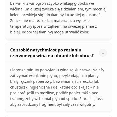
barwniki z winogron szybko wnikają głęboko we
włókna. Im dłużej zwleka się z działaniem, tym mocniej
kolor „przykleja się” do tkaniny i trudniej go usunąć.
Znaczenie ma też rodzaj materiału, a wysokie
temperatury (poza wrzątkiem na świeżej plamie z
białej, odpornej tkaniny) mogą utrwalić kolor.
Co zrobić natychmiast po rozlaniu
czerwonego wina na ubranie lub obrus?
Pierwsze minuty po wylaniu wina są kluczowe. Należy
zatrzymać wsiąkanie płynu, przykładając do plamy
biały ręcznik papierowy, bawełnianą ściereczkę lub
chusteczki higieniczne i delikatnie dociskając – nie
pocierać. Jeśli to możliwe, podłóż papier także pod
tkaninę, żeby wchłaniał płyn od spodu. Staraj się też,
aby zabrudzony fragment był cały czas wilgotny.