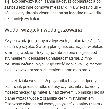
się jako pierwszy ruch, zanim nałożysz odplamiacz albo
zastosujesz inne domowe mieszanki. Największy plus –
sól, talk czy skrobia ziemniaczana są łagodne nawet dla
delikatniejszych tkanin.
Woda, wrzątek i woda gazowana
Zwykła woda jest jednym z lepszych „odplamiaczy”, jeśli
działa się szybko. Świeżą plamę możesz najpierw płukać
w zimnej wodzie – trzymając zabrudzone miejsce pod
strumieniem i delikatnie ugniatając materiał. Zimno
rozluźnia włókna i wypłukuje część barwnika. Tę metodę
stosuj zawsze przed wrzuceniem ubrania do pralki.
Inaczej działa wrzątek. W przypadku białych, odpornych
tkanin, jak prześcieradła, obrusy czy ręczniki z bawełny,
możesz naciągnąć materiał nad zlewem lub miską i lać na
plamę wrzącą wodę z czajnika cienkim strumieniem.
Czerwone wino potrafi wtedy „spływać” z tkaniny razem z