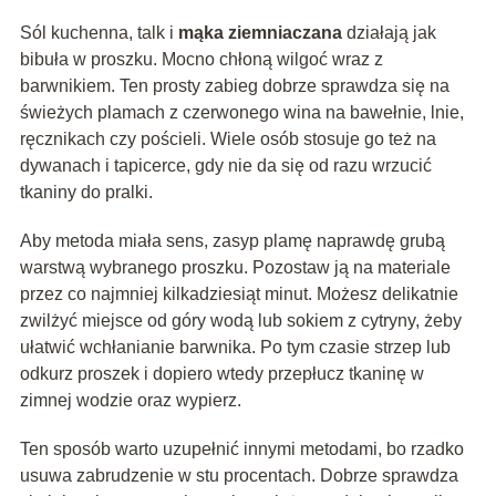
Sól kuchenna, talk i
mąka ziemniaczana
działają jak
bibuła w proszku. Mocno chłoną wilgoć wraz z
barwnikiem. Ten prosty zabieg dobrze sprawdza się na
świeżych plamach z czerwonego wina na bawełnie, lnie,
ręcznikach czy pościeli. Wiele osób stosuje go też na
dywanach i tapicerce, gdy nie da się od razu wrzucić
tkaniny do pralki.
Aby metoda miała sens, zasyp plamę naprawdę grubą
warstwą wybranego proszku. Pozostaw ją na materiale
przez co najmniej kilkadziesiąt minut. Możesz delikatnie
zwilżyć miejsce od góry wodą lub sokiem z cytryny, żeby
ułatwić wchłanianie barwnika. Po tym czasie strzep lub
odkurz proszek i dopiero wtedy przepłucz tkaninę w
zimnej wodzie oraz wypierz.
Ten sposób warto uzupełnić innymi metodami, bo rzadko
usuwa zabrudzenie w stu procentach. Dobrze sprawdza