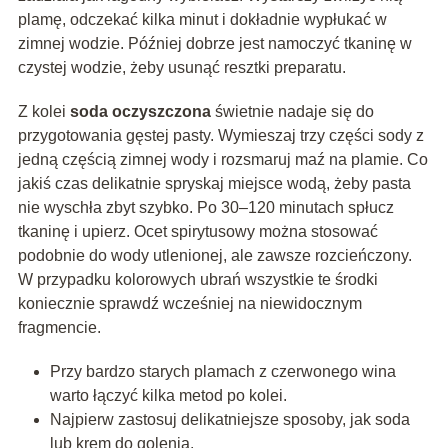
plamę, odczekać kilka minut i dokładnie wypłukać w
zimnej wodzie. Później dobrze jest namoczyć tkaninę w
czystej wodzie, żeby usunąć resztki preparatu.
Z kolei
soda oczyszczona
świetnie nadaje się do
przygotowania gęstej pasty. Wymieszaj trzy części sody z
jedną częścią zimnej wody i rozsmaruj maź na plamie. Co
jakiś czas delikatnie spryskaj miejsce wodą, żeby pasta
nie wyschła zbyt szybko. Po 30–120 minutach spłucz
tkaninę i upierz. Ocet spirytusowy można stosować
podobnie do wody utlenionej, ale zawsze rozcieńczony.
W przypadku kolorowych ubrań wszystkie te środki
koniecznie sprawdź wcześniej na niewidocznym
fragmencie.
Przy bardzo starych plamach z czerwonego wina
warto łączyć kilka metod po kolei.
Najpierw zastosuj delikatniejsze sposoby, jak soda
lub krem do golenia.