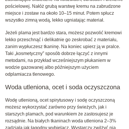
pościelowej. Nałóż grubą warstwę kremu na zabrudzone
miejsce i zostaw na około 10–15 minut. Potem spłucz
wszystko zimną wodą, lekko ugniatając materiał.
Jeżeli plama jest bardzo stara, możesz pozwolić kremowi
lekko przeschnąć i delikatnie go zeskrobać z materiału,
zanim wypłuczesz tkaninę. Na koniec upierz ją w pralce.
Taki „kosmetyczny” sposób dobrze łączyć z innymi
metodami, na przykład wcześniejszym płukaniem w
wodzie gazowanej albo późniejszym użyciem
odplamiacza tlenowego.
Woda utleniona, ocet i soda oczyszczona
Wodę utlenioną, ocet spirytusowy i sodę oczyszczoną
możesz wykorzystać zarówno przy świeżych, jak i
starszych plamach, pod warunkiem że zastosujesz je
rozsądnie. Na białych tkaninach woda utleniona 2–3%
zadziała jak łagodny wybielacz. Wystarczy zwilżyć nią