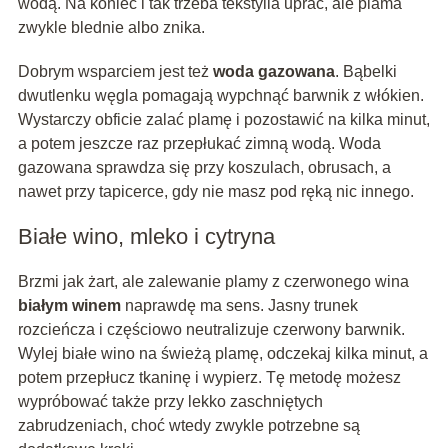
wodą. Na koniec i tak trzeba tekstylia uprać, ale plama
zwykle blednie albo znika.
Dobrym wsparciem jest też
woda gazowana
. Bąbelki
dwutlenku węgla pomagają wypchnąć barwnik z włókien.
Wystarczy obficie zalać plamę i pozostawić na kilka minut,
a potem jeszcze raz przepłukać zimną wodą. Woda
gazowana sprawdza się przy koszulach, obrusach, a
nawet przy tapicerce, gdy nie masz pod ręką nic innego.
Białe wino, mleko i cytryna
Brzmi jak żart, ale zalewanie plamy z czerwonego wina
białym winem
naprawdę ma sens. Jasny trunek
rozcieńcza i częściowo neutralizuje czerwony barwnik.
Wylej białe wino na świeżą plamę, odczekaj kilka minut, a
potem przepłucz tkaninę i wypierz. Tę metodę możesz
wypróbować także przy lekko zaschniętych
zabrudzeniach, choć wtedy zwykle potrzebne są