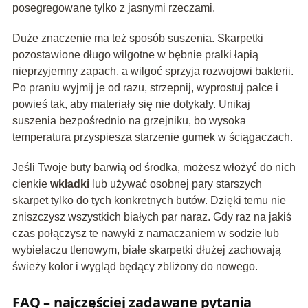
posegregowane tylko z jasnymi rzeczami.
Duże znaczenie ma też sposób suszenia. Skarpetki
pozostawione długo wilgotne w bębnie pralki łapią
nieprzyjemny zapach, a wilgoć sprzyja rozwojowi bakterii.
Po praniu wyjmij je od razu, strzepnij, wyprostuj palce i
powieś tak, aby materiały się nie dotykały. Unikaj
suszenia bezpośrednio na grzejniku, bo wysoka
temperatura przyspiesza starzenie gumek w ściągaczach.
Jeśli Twoje buty barwią od środka, możesz włożyć do nich
cienkie
wkładki
lub używać osobnej pary starszych
skarpet tylko do tych konkretnych butów. Dzięki temu nie
zniszczysz wszystkich białych par naraz. Gdy raz na jakiś
czas połączysz te nawyki z namaczaniem w sodzie lub
wybielaczu tlenowym, białe skarpetki dłużej zachowają
świeży kolor i wygląd będący zbliżony do nowego.
FAQ – najczęściej zadawane pytania