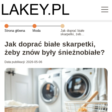
Strona główna
Moda
Jak doprać białe
skarpetki, żeby
znów były
śnieżnobiałe?
Jak doprać białe skarpetki,
żeby znów były śnieżnobiałe?
Data publikacji: 2026-05-06