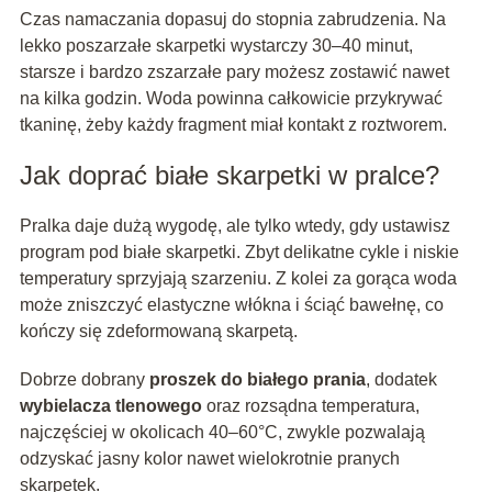
Czas namaczania dopasuj do stopnia zabrudzenia. Na
lekko poszarzałe skarpetki wystarczy 30–40 minut,
starsze i bardzo zszarzałe pary możesz zostawić nawet
na kilka godzin. Woda powinna całkowicie przykrywać
tkaninę, żeby każdy fragment miał kontakt z roztworem.
Jak doprać białe skarpetki w pralce?
Pralka daje dużą wygodę, ale tylko wtedy, gdy ustawisz
program pod białe skarpetki. Zbyt delikatne cykle i niskie
temperatury sprzyjają szarzeniu. Z kolei za gorąca woda
może zniszczyć elastyczne włókna i ściąć bawełnę, co
kończy się zdeformowaną skarpetą.
Dobrze dobrany
proszek do białego prania
, dodatek
wybielacza tlenowego
oraz rozsądna temperatura,
najczęściej w okolicach 40–60°C, zwykle pozwalają
odzyskać jasny kolor nawet wielokrotnie pranych
skarpetek.