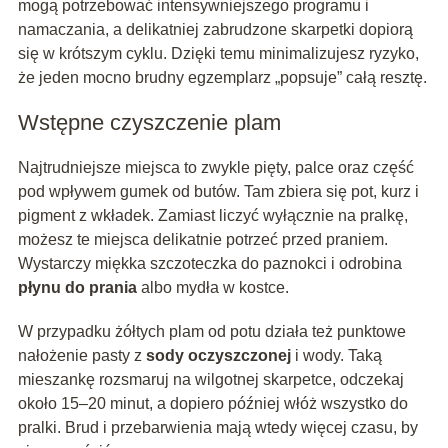
mogą potrzebować intensywniejszego programu i
namaczania, a delikatniej zabrudzone skarpetki dopiorą
się w krótszym cyklu. Dzięki temu minimalizujesz ryzyko,
że jeden mocno brudny egzemplarz „popsuje” całą resztę.
Wstępne czyszczenie plam
Najtrudniejsze miejsca to zwykle pięty, palce oraz część
pod wpływem gumek od butów. Tam zbiera się pot, kurz i
pigment z wkładek. Zamiast liczyć wyłącznie na pralkę,
możesz te miejsca delikatnie potrzeć przed praniem.
Wystarczy miękka szczoteczka do paznokci i odrobina
płynu do prania
albo mydła w kostce.
W przypadku żółtych plam od potu działa też punktowe
nałożenie pasty z
sody oczyszczonej
i wody. Taką
mieszankę rozsmaruj na wilgotnej skarpetce, odczekaj
około 15–20 minut, a dopiero później włóż wszystko do
pralki. Brud i przebarwienia mają wtedy więcej czasu, by