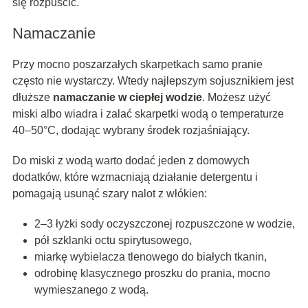
się rozpuścić.
Namaczanie
Przy mocno poszarzałych skarpetkach samo pranie
często nie wystarczy. Wtedy najlepszym sojusznikiem jest
dłuższe
namaczanie w ciepłej wodzie
. Możesz użyć
miski albo wiadra i zalać skarpetki wodą o temperaturze
40–50°C, dodając wybrany środek rozjaśniający.
Do miski z wodą warto dodać jeden z domowych
dodatków, które wzmacniają działanie detergentu i
pomagają usunąć szary nalot z włókien:
2–3 łyżki sody oczyszczonej rozpuszczone w wodzie,
pół szklanki octu spirytusowego,
miarkę wybielacza tlenowego do białych tkanin,
odrobinę klasycznego proszku do prania, mocno
wymieszanego z wodą.