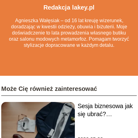
Redakcja lakey.pl
Agnieszka Wałęsiak – od 16 lat kreuję wizerunek,
doradzając w kwestii odzieży, obuwia i biżuterii. Moje
doświadczenie to lata prowadzenia własnego butiku
oraz salonu modowych metamorfoz. Pomagam tworzyć
stylizacje dopracowane w każdym detalu.
Może Cię również zainteresować
Sesja biznesowa jak
się ubrać?
Najlepsze stylizacje