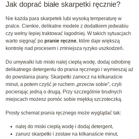
Jak doprać białe skarpetki ręcznie?
Nie każda para skarpetek lubi wysoką temperaturę w
pralce. Cienkie, delikatne modele z dodatkiem jedwabiu
czy wełny lepiej traktować łagodniej. W takich sytuacjach
warto sięgnąć po
pranie ręczne
, które daje większą
kontrolę nad procesem i zmniejsza ryzyko uszkodzeń.
Do umywalki lub miski nalej ciepłą wodę, dodaj odrobinę
delikatnego detergentu do prania ręcznego i wymieszaj aż
do powstania piany. Skarpetki zamocz na kilkanaście
minut, a potem czyść je ruchem „przeciw sobie”, czyli
pocierając jedną o drugą. Przy szczególnie brudnych
miejscach możesz pomóc sobie miękką szczoteczką.
Prosty schemat prania ręcznego może wyglądać tak:
nalej do miski ciepłą wodę i dodaj detergent,
zanurz skarpetki i zostaw na kilkanaście minut,