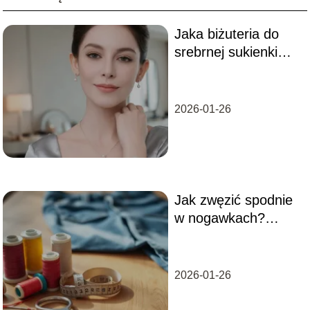
Jaka biżuteria do
srebrnej sukienki
pasuje najlepiej?
2026-01-26
Jak zwęzić spodnie
w nogawkach?
Proste sposoby na
idealne
dopasowanie
2026-01-26