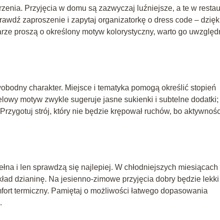
zenia. Przyjęcia w domu są zazwyczaj luźniejsze, a te w restau
wdź zaproszenie i zapytaj organizatorkę o dress code – dzięk
darze proszą o określony motyw kolorystyczny, warto go uwzględ
wobodny charakter. Miejsce i tematyka pomogą określić stopień
lowy motyw zwykle sugeruje jasne sukienki i subtelne dodatki; 
zygotuj strój, który nie będzie krępował ruchów, bo aktywnośc
łna i len sprawdzą się najlepiej. W chłodniejszych miesiącach
ykład dzianinę. Na jesienno-zimowe przyjęcia dobry będzie lekki
fort termiczny. Pamiętaj o możliwości łatwego dopasowania
.