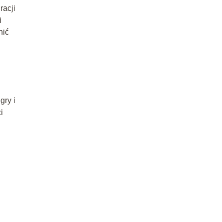
racji
i
nić
gry i
i