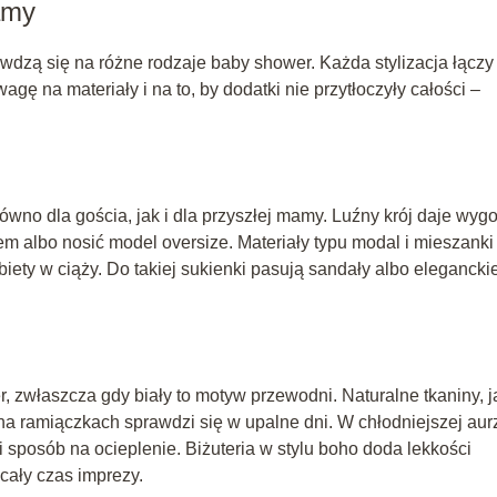
mamy
awdzą się na różne rodzaje baby shower. Każda stylizacja łączy
gę na materiały i na to, by dodatki nie przytłoczyły całości –
no dla gościa, jak i dla przyszłej mamy. Luźny krój daje wygo
m albo nosić model oversize. Materiały typu modal i mieszanki
iety w ciąży. Do takiej sukienki pasują sandały albo elegancki
, zwłaszcza gdy biały to motyw przewodni. Naturalne tkaniny, j
a ramiączkach sprawdzi się w upalne dni. W chłodniejszej aur
 sposób na ocieplenie. Biżuteria w stylu boho doda lekkości
 cały czas imprezy.