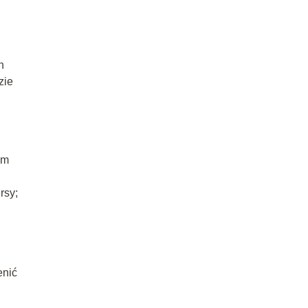
h
zie
ym
rsy;
enić