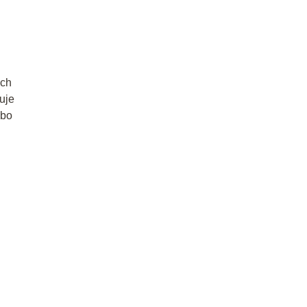
ach
uje
lbo