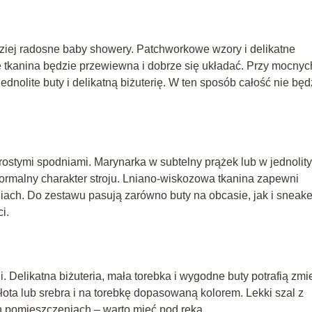
ziej radosne baby showery. Patchworkowe wzory i delikatne
e tkanina będzie przewiewna i dobrze się układać. Przy mocnyc
dnolite buty i delikatną biżuterię. W ten sposób całość nie będ
prostymi spodniami. Marynarka w subtelny prążek lub w jednolit
 formalny charakter stroju. Lniano-wiskozowa tkanina zapewni
ach. Do zestawu pasują zarówno buty na obcasie, jak i sneake
i.
i. Delikatna biżuteria, mała torebka i wygodne buty potrafią zmi
łota lub srebra i na torebkę dopasowaną kolorem. Lekki szal z
h pomieszczeniach – warto mieć pod ręką.