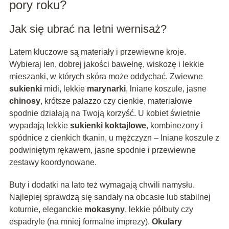
pory roku?
Jak się ubrać na letni wernisaż?
Latem kluczowe są materiały i przewiewne kroje.
Wybieraj len, dobrej jakości bawełnę, wiskozę i lekkie
mieszanki, w których skóra może oddychać. Zwiewne
sukienki
midi, lekkie
marynarki
, lniane koszule, jasne
chinosy
, krótsze palazzo czy cienkie, materiałowe
spodnie działają na Twoją korzyść. U kobiet świetnie
wypadają lekkie
sukienki koktajlowe
, kombinezony i
spódnice z cienkich tkanin, u mężczyzn – lniane koszule z
podwiniętym rękawem, jasne spodnie i przewiewne
zestawy koordynowane.
Buty i dodatki na lato też wymagają chwili namysłu.
Najlepiej sprawdzą się sandały na obcasie lub stabilnej
koturnie, eleganckie
mokasyny
, lekkie półbuty czy
espadryle (na mniej formalne imprezy).
Okulary