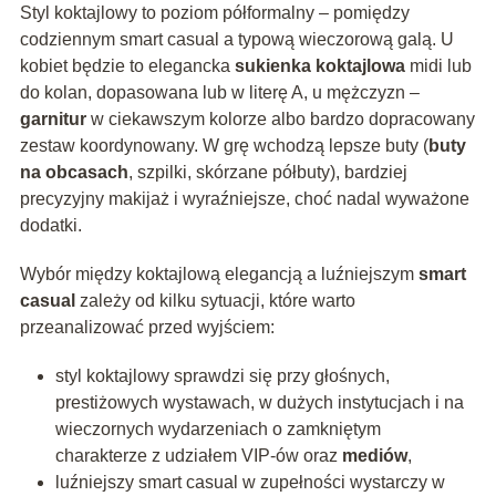
Styl koktajlowy to poziom półformalny – pomiędzy
codziennym smart casual a typową wieczorową galą. U
kobiet będzie to elegancka
sukienka koktajlowa
midi lub
do kolan, dopasowana lub w literę A, u mężczyzn –
garnitur
w ciekawszym kolorze albo bardzo dopracowany
zestaw koordynowany. W grę wchodzą lepsze buty (
buty
na obcasach
, szpilki, skórzane półbuty), bardziej
precyzyjny makijaż i wyraźniejsze, choć nadal wyważone
dodatki.
Wybór między koktajlową elegancją a luźniejszym
smart
casual
zależy od kilku sytuacji, które warto
przeanalizować przed wyjściem:
styl koktajlowy sprawdzi się przy głośnych,
prestiżowych wystawach, w dużych instytucjach i na
wieczornych wydarzeniach o zamkniętym
charakterze z udziałem VIP-ów oraz
mediów
,
luźniejszy smart casual w zupełności wystarczy w