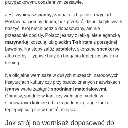
przypadkowym, codziennym zestawie.
Jeśli wybierasz
jeansy
, zadbaj o ich jakość i wygląd.
Postaw na ciemny denim, bez przetarć, dziur i krzykliwych
naszyć. Krój niech będzie dopasowany, ale nie
przesadnie obcisły. Połącz jeansy z lekką, ale elegancką
marynarką
, koszulą lub gładkim
T-shirtem
z porządnej
bawełny. Na stopy załóż
sztyblety
, skórzane
sneakersy
albo derby – typowe buty do biegania lepiej zostawić na
trening.
Na oficjalne wernisaże w dużych muzeach, narodowych
instytucjach kultury czy przy bardzo znanych nazwiskach
jeansy
warto zastąpić
spodniami materiałowymi
.
Chinosy, spodnie w kant czy wełniane modele w
stonowanym kolorze od razu podnoszą rangę looku i
lepiej wpisują się w nastrój miejsca.
Jak strój na wernisaż dopasować do