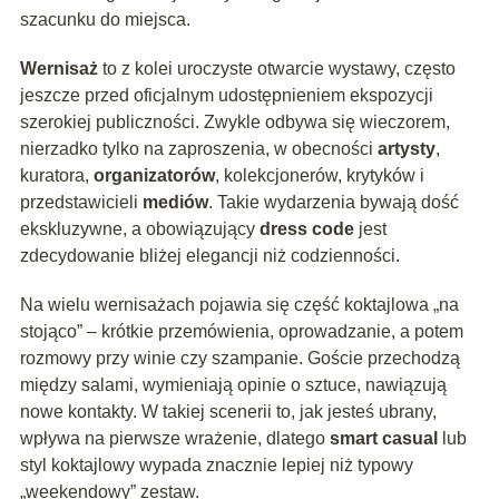
szacunku do miejsca.
Wernisaż
to z kolei uroczyste otwarcie wystawy, często
jeszcze przed oficjalnym udostępnieniem ekspozycji
szerokiej publiczności. Zwykle odbywa się wieczorem,
nierzadko tylko na zaproszenia, w obecności
artysty
,
kuratora,
organizatorów
, kolekcjonerów, krytyków i
przedstawicieli
mediów
. Takie wydarzenia bywają dość
ekskluzywne, a obowiązujący
dress code
jest
zdecydowanie bliżej elegancji niż codzienności.
Na wielu wernisażach pojawia się część koktajlowa „na
stojąco” – krótkie przemówienia, oprowadzanie, a potem
rozmowy przy winie czy szampanie. Goście przechodzą
między salami, wymieniają opinie o sztuce, nawiązują
nowe kontakty. W takiej scenerii to, jak jesteś ubrany,
wpływa na pierwsze wrażenie, dlatego
smart casual
lub
styl koktajlowy wypada znacznie lepiej niż typowy
„weekendowy” zestaw.