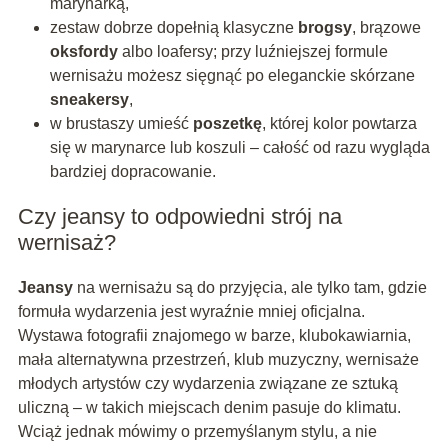
marynarką,
zestaw dobrze dopełnią klasyczne
brogsy
, brązowe
oksfordy
albo loafersy; przy luźniejszej formule
wernisażu możesz sięgnąć po eleganckie skórzane
sneakersy
,
w brustaszy umieść
poszetkę
, której kolor powtarza
się w marynarce lub koszuli – całość od razu wygląda
bardziej dopracowanie.
Czy jeansy to odpowiedni strój na
wernisaż?
Jeansy
na wernisażu są do przyjęcia, ale tylko tam, gdzie
formuła wydarzenia jest wyraźnie mniej oficjalna.
Wystawa fotografii znajomego w barze, klubokawiarnia,
mała alternatywna przestrzeń, klub muzyczny, wernisaże
młodych artystów czy wydarzenia związane ze sztuką
uliczną – w takich miejscach denim pasuje do klimatu.
Wciąż jednak mówimy o przemyślanym stylu, a nie