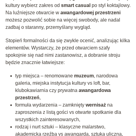
kultury wybierz zakres od
smart casual
po styl koktajlowy.
Na luźniejsze otwarcie w
awangardowej przestrzeni
możesz pozwolić sobie na więcej swobody, ale nadal
zadbaj o staranny, przemyślany wygląd.
Stopień formalności da się zwykle ocenić, analizując kilka
elementów. Wystarczy, że przed otwarciem szafy
spokojnie się nad nimi zastanowisz, a dobranie stroju
będzie znacznie łatwiejsze:
typ miejsca – renomowane
muzeum
, narodowa
galeria, miejska instytucja kultury vs loft, bar,
klubokawiarnia czy prywatna
awangardowa
przestrzeń
,
formuła wydarzenia – zamknięty
wernisaż
na
zaproszenia z listą gości vs otwarte spotkanie dla
wszystkich zainteresowanych,
rodzaj i nurt sztuki – klasyczne malarstwo,
akademicka rzeźba vs awangarda, sztuka uliczna,