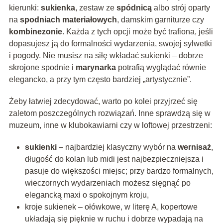
kierunki:
sukienka
, zestaw ze
spódnicą
albo strój oparty
na
spodniach materiałowych
, damskim garniturze czy
kombinezonie
. Każda z tych opcji może być trafiona, jeśli
dopasujesz ją do formalności wydarzenia, swojej sylwetki
i pogody. Nie musisz na siłę wkładać sukienki – dobrze
skrojone spodnie i
marynarka
potrafią wyglądać równie
elegancko, a przy tym często bardziej „artystycznie”.
Żeby łatwiej zdecydować, warto po kolei przyjrzeć się
zaletom poszczególnych rozwiązań. Inne sprawdzą się w
muzeum, inne w klubokawiarni czy w loftowej przestrzeni:
sukienki
– najbardziej klasyczny wybór na
wernisaż
,
długość do kolan lub midi jest najbezpieczniejsza i
pasuje do większości miejsc; przy bardzo formalnych,
wieczornych wydarzeniach możesz sięgnąć po
elegancką maxi o spokojnym kroju,
kroje sukienek – ołówkowe, w literę A, kopertowe
układają się pięknie w ruchu i dobrze wypadają na