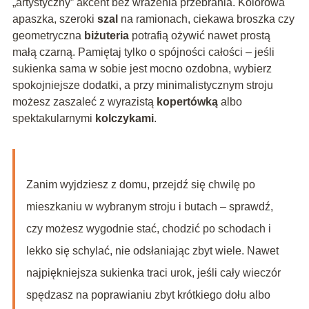
„artystyczny” akcent bez wrażenia przebrania. Kolorowa
apaszka, szeroki
szal
na ramionach, ciekawa broszka czy
geometryczna
biżuteria
potrafią ożywić nawet prostą
małą czarną. Pamiętaj tylko o spójności całości – jeśli
sukienka sama w sobie jest mocno ozdobna, wybierz
spokojniejsze dodatki, a przy minimalistycznym stroju
możesz zaszaleć z wyrazistą
kopertówką
albo
spektakularnymi
kolczykami
.
Zanim wyjdziesz z domu, przejdź się chwilę po
mieszkaniu w wybranym stroju i butach – sprawdź,
czy możesz wygodnie stać, chodzić po schodach i
lekko się schylać, nie odsłaniając zbyt wiele. Nawet
najpiękniejsza sukienka traci urok, jeśli cały wieczór
spędzasz na poprawianiu zbyt krótkiego dołu albo