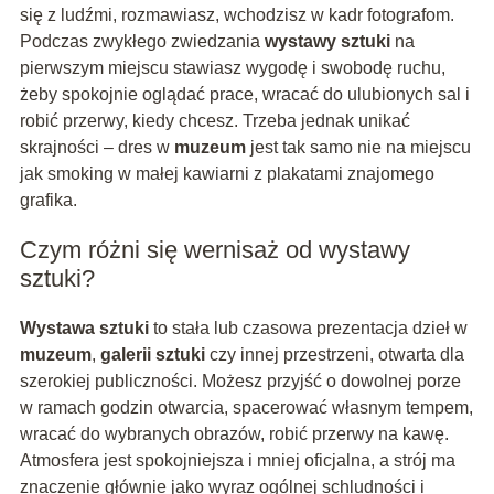
się z ludźmi, rozmawiasz, wchodzisz w kadr fotografom.
Podczas zwykłego zwiedzania
wystawy sztuki
na
pierwszym miejscu stawiasz wygodę i swobodę ruchu,
żeby spokojnie oglądać prace, wracać do ulubionych sal i
robić przerwy, kiedy chcesz. Trzeba jednak unikać
skrajności – dres w
muzeum
jest tak samo nie na miejscu
jak smoking w małej kawiarni z plakatami znajomego
grafika.
Czym różni się wernisaż od wystawy
sztuki?
Wystawa sztuki
to stała lub czasowa prezentacja dzieł w
muzeum
,
galerii sztuki
czy innej przestrzeni, otwarta dla
szerokiej publiczności. Możesz przyjść o dowolnej porze
w ramach godzin otwarcia, spacerować własnym tempem,
wracać do wybranych obrazów, robić przerwy na kawę.
Atmosfera jest spokojniejsza i mniej oficjalna, a strój ma
znaczenie głównie jako wyraz ogólnej schludności i