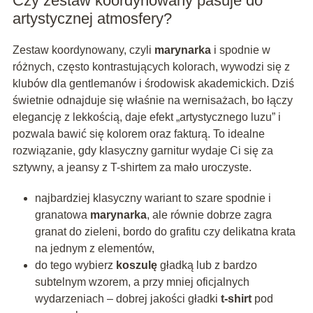
Czy zestaw koordynowany pasuje do
artystycznej atmosfery?
Zestaw koordynowany, czyli
marynarka
i spodnie w
różnych, często kontrastujących kolorach, wywodzi się z
klubów dla gentlemanów i środowisk akademickich. Dziś
świetnie odnajduje się właśnie na wernisażach, bo łączy
elegancję z lekkością, daje efekt „artystycznego luzu” i
pozwala bawić się kolorem oraz fakturą. To idealne
rozwiązanie, gdy klasyczny garnitur wydaje Ci się za
sztywny, a jeansy z T-shirtem za mało uroczyste.
najbardziej klasyczny wariant to szare spodnie i
granatowa
marynarka
, ale równie dobrze zagra
granat do zieleni, bordo do grafitu czy delikatna krata
na jednym z elementów,
do tego wybierz
koszulę
gładką lub z bardzo
subtelnym wzorem, a przy mniej oficjalnych
wydarzeniach – dobrej jakości gładki
t-shirt
pod