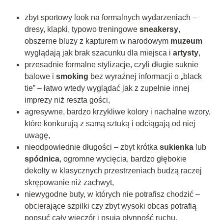
zbyt sportowy look na formalnych wydarzeniach –
dresy, klapki, typowo treningowe
sneakersy
,
obszerne bluzy z kapturem w narodowym
muzeum
wyglądają jak brak szacunku dla miejsca i
artysty
,
przesadnie formalne stylizacje, czyli długie suknie
balowe i
smoking
bez wyraźnej informacji o „black
tie” – łatwo wtedy wyglądać jak z zupełnie innej
imprezy niż reszta gości,
agresywne, bardzo krzykliwe kolory i nachalne wzory,
które konkurują z samą sztuką i odciągają od niej
uwagę,
nieodpowiednie długości – zbyt krótka
sukienka
lub
spódnica
, ogromne wycięcia, bardzo głębokie
dekolty w klasycznych przestrzeniach budzą raczej
skrępowanie niż zachwyt,
niewygodne buty, w których nie potrafisz chodzić –
obcierające szpilki czy zbyt wysoki obcas potrafią
popsuć cały wieczór i psują płynność ruchu,