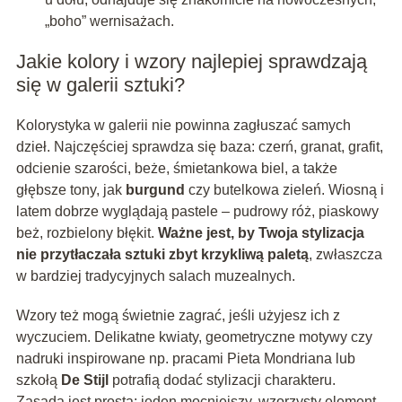
„boho” wernisażach.
Jakie kolory i wzory najlepiej sprawdzają
się w galerii sztuki?
Kolorystyka w galerii nie powinna zagłuszać samych
dzieł. Najczęściej sprawdza się baza: czerń, granat, grafit,
odcienie szarości, beże, śmietankowa biel, a także
głębsze tony, jak
burgund
czy butelkowa zieleń. Wiosną i
latem dobrze wyglądają pastele – pudrowy róż, piaskowy
beż, rozbielony błękit.
Ważne jest, by Twoja stylizacja
nie przytłaczała sztuki zbyt krzykliwą paletą
, zwłaszcza
w bardziej tradycyjnych salach muzealnych.
Wzory też mogą świetnie zagrać, jeśli użyjesz ich z
wyczuciem. Delikatne kwiaty, geometryczne motywy czy
nadruki inspirowane np. pracami Pieta Mondriana lub
szkołą
De Stijl
potrafią dodać stylizacji charakteru.
Zasada jest prosta: jeden mocniejszy, wzorzysty element