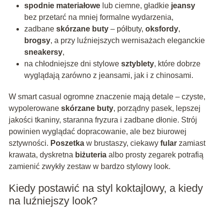
spodnie materiałowe
lub ciemne, gładkie
jeansy
bez przetarć na mniej formalne wydarzenia,
zadbane
skórzane buty
– półbuty,
oksfordy
,
brogsy
, a przy luźniejszych wernisażach eleganckie
sneakersy
,
na chłodniejsze dni stylowe
sztyblety
, które dobrze
wyglądają zarówno z jeansami, jak i z chinosami.
W smart casual ogromne znaczenie mają detale – czyste,
wypolerowane
skórzane buty
, porządny pasek, lepszej
jakości tkaniny, staranna fryzura i zadbane dłonie. Strój
powinien wyglądać dopracowanie, ale bez biurowej
sztywności.
Poszetka
w brustaszy, ciekawy
fular
zamiast
krawata, dyskretna
biżuteria
albo prosty zegarek potrafią
zamienić zwykły zestaw w bardzo stylowy look.
Kiedy postawić na styl koktajlowy, a kiedy
na luźniejszy look?