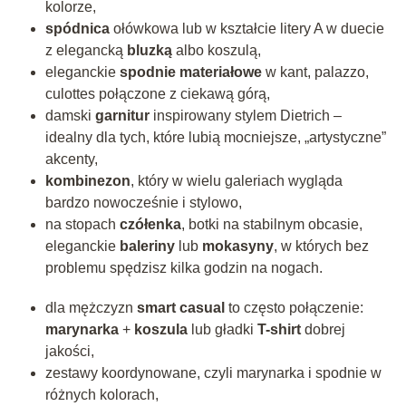
kolorze,
spódnica
ołówkowa lub w kształcie litery A w duecie
z elegancką
bluzką
albo koszulą,
eleganckie
spodnie materiałowe
w kant, palazzo,
culottes połączone z ciekawą górą,
damski
garnitur
inspirowany stylem Dietrich –
idealny dla tych, które lubią mocniejsze, „artystyczne”
akcenty,
kombinezon
, który w wielu galeriach wygląda
bardzo nowocześnie i stylowo,
na stopach
czółenka
, botki na stabilnym obcasie,
eleganckie
baleriny
lub
mokasyny
, w których bez
problemu spędzisz kilka godzin na nogach.
dla mężczyzn
smart casual
to często połączenie:
marynarka
+
koszula
lub gładki
T-shirt
dobrej
jakości,
zestawy koordynowane, czyli marynarka i spodnie w
różnych kolorach,