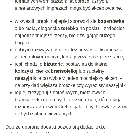
formalnych wernisażach; na bardzo luźnych,
streetartowych imprezach mogą być akceptowalne.
w kwestii torebki najlepiej sprawdzi się
kopertówka
albo mała, elegancka
torebka
na pasku – zmieścisz
najpotrzebniejsze rzeczy, nie dźwigając dużego
bagażu,
dobrym rozwiązaniem jest też niewielka listonoszka
w neutralnym kolorze, którą przewiesisz przez ramię,
jeśli chodzi o
biżuterię
, postaw na delikatne
kolczyki
, cienką
bransoletkę
lub subtelny
naszyjnik
, albo wybierz jeden mocniejszy akcent –
na przykład większą broszkę czy wyrazisty naszyjnik,
lepiej zrezygnuj z hałaśliwych, metalowych
bransoletek i ogromnych, ciężkich kolii, które mogą
rozpraszać zarówno Ciebie, jak i innych, zwłaszcza w
cichych salach muzealnych.
Dobrze dobrane dodatki pozwalają dodać lekko