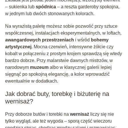
– sukienka lub
spódnica
– a reszta garderoby spokojna,
w jednym lub dwóch stonowanych kolorach.
Na wyrazistą paletę możesz sobie pozwolić przy sztuce
współczesnej, instalacjach eksperymentalnych, w loftach,
awangardowych przestrzeniach
i wśród
bohemy
artystycznej
. Mocna czerwień, intensywne żółcie czy
kobalt w połączeniu z prostym krojem sprawdzą się wtedy
bardzo dobrze. Przy malarstwie dawnych mistrzów, w
narodowym
muzeum
albo w klasycznej galerii lepiej
sięgnąć po spokojną elegancję, a kolor wprowadzić
ewentualnie w dodatkach.
Jak dobrać buty, torebkę i biżuterię na
wernisaż?
Przy doborze butów i torebki na
wernisaż
liczy się nie
tylko wygląd, ale też wygoda – sporą część wieczoru
spędzisz stojąc, chodząc między salami i rozmawiając.