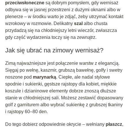
przeciwsłoneczne
są dobrym pomysłem, gdy wernisaż
odbywa się w jasnej przestrzeni z dużymi oknami albo w
plenerze – w środku warto je zdjąć, żeby utrzymać kontakt
wzrokowy w rozmowie. Delikatny
szal
albo chusta
przydadzą się na chłodniejszy letni wieczór, zwłaszcza
gdy część wydarzenia toczy się na zewnątrz.
Jak się ubrać na zimowy wernisaż?
Zimą najważniejsze jest połączenie warstw z elegancją.
Sięgaj po wełnę, kaszmir, grubszą bawełnę, golfy i swetry
noszone pod
marynarką
. Ciepłe, ale nadal stylowe
spodnie i sukienki, gęstsze rajstopy dla kobiet, miękkie
koszule i dzianinowe elementy dobrze znoszą dłuższe
stanie w chłodniejszej sali. Możesz zestawić dopasowany
golf z garniturem albo wybrać sukienkę z grubszej tkaniny
i rajstopy 60–80 den.
Do tego dobierz odpowiednie okrycie – wełniany
płaszcz
,