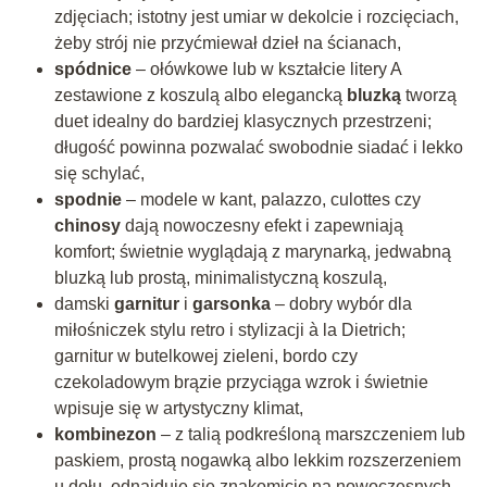
zdjęciach; istotny jest umiar w dekolcie i rozcięciach,
żeby strój nie przyćmiewał dzieł na ścianach,
spódnice
– ołówkowe lub w kształcie litery A
zestawione z koszulą albo elegancką
bluzką
tworzą
duet idealny do bardziej klasycznych przestrzeni;
długość powinna pozwalać swobodnie siadać i lekko
się schylać,
spodnie
– modele w kant, palazzo, culottes czy
chinosy
dają nowoczesny efekt i zapewniają
komfort; świetnie wyglądają z marynarką, jedwabną
bluzką lub prostą, minimalistyczną koszulą,
damski
garnitur
i
garsonka
– dobry wybór dla
miłośniczek stylu retro i stylizacji à la Dietrich;
garnitur w butelkowej zieleni, bordo czy
czekoladowym brązie przyciąga wzrok i świetnie
wpisuje się w artystyczny klimat,
kombinezon
– z talią podkreśloną marszczeniem lub
paskiem, prostą nogawką albo lekkim rozszerzeniem
u dołu, odnajduje się znakomicie na nowoczesnych,