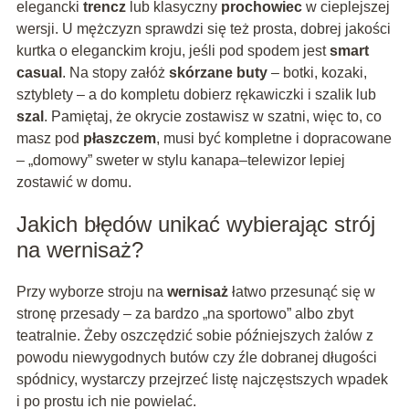
elegancki
trencz
lub klasyczny
prochowiec
w cieplejszej
wersji. U mężczyzn sprawdzi się też prosta, dobrej jakości
kurtka o eleganckim kroju, jeśli pod spodem jest
smart
casual
. Na stopy załóż
skórzane buty
– botki, kozaki,
sztyblety – a do kompletu dobierz rękawiczki i szalik lub
szal
. Pamiętaj, że okrycie zostawisz w szatni, więc to, co
masz pod
płaszczem
, musi być kompletne i dopracowane
– „domowy” sweter w stylu kanapa–telewizor lepiej
zostawić w domu.
Jakich błędów unikać wybierając strój
na wernisaż?
Przy wyborze stroju na
wernisaż
łatwo przesunąć się w
stronę przesady – za bardzo „na sportowo” albo zbyt
teatralnie. Żeby oszczędzić sobie późniejszych żalów z
powodu niewygodnych butów czy źle dobranej długości
spódnicy, wystarczy przejrzeć listę najczęstszych wpadek
i po prostu ich nie powielać.