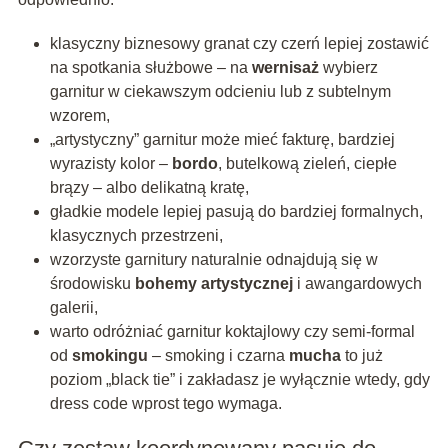
klasyczny biznesowy granat czy czerń lepiej zostawić
na spotkania służbowe – na
wernisaż
wybierz
garnitur w ciekawszym odcieniu lub z subtelnym
wzorem,
„artystyczny” garnitur może mieć fakturę, bardziej
wyrazisty kolor –
bordo
, butelkową zieleń, ciepłe
brązy – albo delikatną kratę,
gładkie modele lepiej pasują do bardziej formalnych,
klasycznych przestrzeni,
wzorzyste garnitury naturalnie odnajdują się w
środowisku
bohemy artystycznej
i awangardowych
galerii,
warto odróżniać garnitur koktajlowy czy semi-formal
od
smokingu
– smoking i czarna
mucha
to już
poziom „black tie” i zakładasz je wyłącznie wtedy, gdy
dress code wprost tego wymaga.