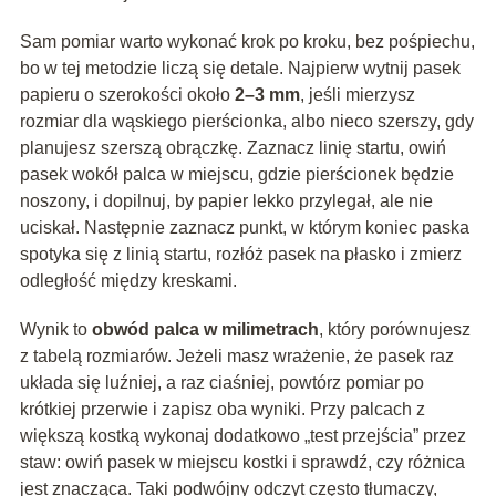
Sam pomiar warto wykonać krok po kroku, bez pośpiechu,
bo w tej metodzie liczą się detale. Najpierw wytnij pasek
papieru o szerokości około
2–3 mm
, jeśli mierzysz
rozmiar dla wąskiego pierścionka, albo nieco szerszy, gdy
planujesz szerszą obrączkę. Zaznacz linię startu, owiń
pasek wokół palca w miejscu, gdzie pierścionek będzie
noszony, i dopilnuj, by papier lekko przylegał, ale nie
uciskał. Następnie zaznacz punkt, w którym koniec paska
spotyka się z linią startu, rozłóż pasek na płasko i zmierz
odległość między kreskami.
Wynik to
obwód palca w milimetrach
, który porównujesz
z tabelą rozmiarów. Jeżeli masz wrażenie, że pasek raz
układa się luźniej, a raz ciaśniej, powtórz pomiar po
krótkiej przerwie i zapisz oba wyniki. Przy palcach z
większą kostką wykonaj dodatkowo „test przejścia” przez
staw: owiń pasek w miejscu kostki i sprawdź, czy różnica
jest znacząca. Taki podwójny odczyt często tłumaczy,