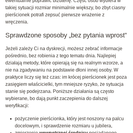
ewentualnie poprawić biżuterię. Część osób wybiera w
takiej sytuacji rozmiar minimalnie większy, bo zbyt ciasny
pierścionek potrafi zepsuć pierwsze wrażenie z
wręczenia.
Sprawdzone sposoby „bez pytania wprost”
Jeżeli zależy Ci na dyskrecji, możesz zebrać informacje
pośrednio, bez robienia z tego tematu dnia. Najlepiej
działają metody, które opierają się na realnym wzorze, a
nie na zgadywaniu na podstawie dłoni innej osoby. W
praktyce liczy się też czas: im krócej pierścionek jest poza
zasięgiem właścicielki, tym mniejsze ryzyko, że sytuacja
stanie się podejrzana. Poniższe działania są często
wybierane, bo dają punkt zaczepienia do dalszej
weryfikacji:
pożyczenie pierścionka, który jest noszony na palcu
docelowym, i sprawdzenie rozmiaru u jubilera,
zmierzenie
wewnętrznej średnicy
posiadanego