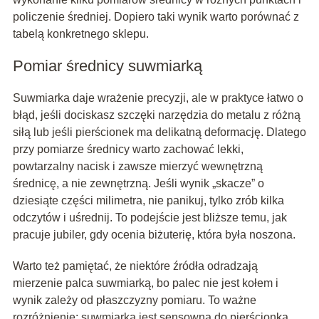
policzenie średniej. Dopiero taki wynik warto porównać z
tabelą konkretnego sklepu.
Pomiar średnicy suwmiarką
Suwmiarka daje wrażenie precyzji, ale w praktyce łatwo o
błąd, jeśli dociskasz szczęki narzędzia do metalu z różną
siłą lub jeśli pierścionek ma delikatną deformację. Dlatego
przy pomiarze średnicy warto zachować lekki,
powtarzalny nacisk i zawsze mierzyć wewnętrzną
średnicę, a nie zewnętrzną. Jeśli wynik „skacze” o
dziesiąte części milimetra, nie panikuj, tylko zrób kilka
odczytów i uśrednij. To podejście jest bliższe temu, jak
pracuje jubiler, gdy ocenia biżuterię, która była noszona.
Warto też pamiętać, że niektóre źródła odradzają
mierzenie palca suwmiarką, bo palec nie jest kołem i
wynik zależy od płaszczyzny pomiaru. To ważne
rozróżnienie: suwmiarka jest sensowna do pierścionka,