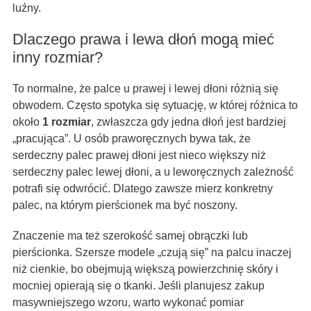
luźny.
Dlaczego prawa i lewa dłoń mogą mieć
inny rozmiar?
To normalne, że palce u prawej i lewej dłoni różnią się
obwodem. Często spotyka się sytuację, w której różnica to
około
1 rozmiar
, zwłaszcza gdy jedna dłoń jest bardziej
„pracująca”. U osób praworęcznych bywa tak, że
serdeczny palec prawej dłoni jest nieco większy niż
serdeczny palec lewej dłoni, a u leworęcznych zależność
potrafi się odwrócić. Dlatego zawsze mierz konkretny
palec, na którym pierścionek ma być noszony.
Znaczenie ma też szerokość samej obrączki lub
pierścionka. Szersze modele „czują się” na palcu inaczej
niż cienkie, bo obejmują większą powierzchnię skóry i
mocniej opierają się o tkanki. Jeśli planujesz zakup
masywniejszego wzoru, warto wykonać pomiar