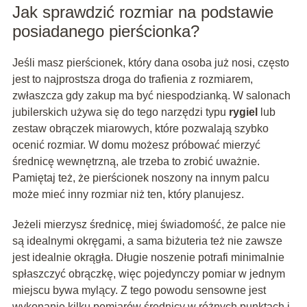
Jak sprawdzić rozmiar na podstawie
posiadanego pierścionka?
Jeśli masz pierścionek, który dana osoba już nosi, często
jest to najprostsza droga do trafienia z rozmiarem,
zwłaszcza gdy zakup ma być niespodzianką. W salonach
jubilerskich używa się do tego narzędzi typu
rygiel
lub
zestaw obrączek miarowych, które pozwalają szybko
ocenić rozmiar. W domu możesz próbować mierzyć
średnicę wewnętrzną, ale trzeba to zrobić uważnie.
Pamiętaj też, że pierścionek noszony na innym palcu
może mieć inny rozmiar niż ten, który planujesz.
Jeżeli mierzysz średnicę, miej świadomość, że palce nie
są idealnymi okręgami, a sama biżuteria też nie zawsze
jest idealnie okrągła. Długie noszenie potrafi minimalnie
spłaszczyć obrączkę, więc pojedynczy pomiar w jednym
miejscu bywa mylący. Z tego powodu sensowne jest
wykonanie kilku pomiarów średnicy w różnych punktach i