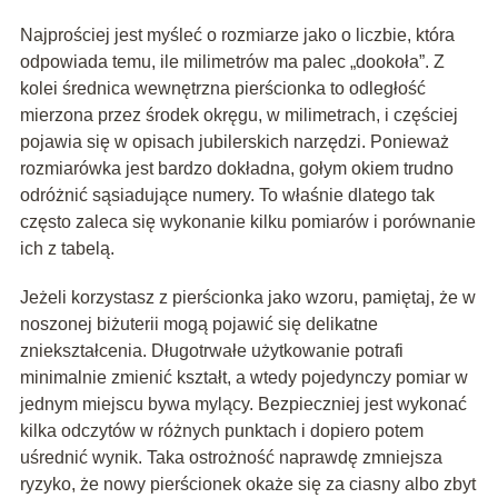
Najprościej jest myśleć o rozmiarze jako o liczbie, która
odpowiada temu, ile milimetrów ma palec „dookoła”. Z
kolei średnica wewnętrzna pierścionka to odległość
mierzona przez środek okręgu, w milimetrach, i częściej
pojawia się w opisach jubilerskich narzędzi. Ponieważ
rozmiarówka jest bardzo dokładna, gołym okiem trudno
odróżnić sąsiadujące numery. To właśnie dlatego tak
często zaleca się wykonanie kilku pomiarów i porównanie
ich z tabelą.
Jeżeli korzystasz z pierścionka jako wzoru, pamiętaj, że w
noszonej biżuterii mogą pojawić się delikatne
zniekształcenia. Długotrwałe użytkowanie potrafi
minimalnie zmienić kształt, a wtedy pojedynczy pomiar w
jednym miejscu bywa mylący. Bezpieczniej jest wykonać
kilka odczytów w różnych punktach i dopiero potem
uśrednić wynik. Taka ostrożność naprawdę zmniejsza
ryzyko, że nowy pierścionek okaże się za ciasny albo zbyt