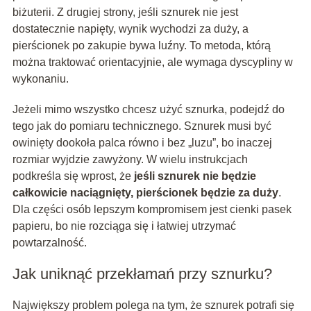
biżuterii. Z drugiej strony, jeśli sznurek nie jest
dostatecznie napięty, wynik wychodzi za duży, a
pierścionek po zakupie bywa luźny. To metoda, którą
można traktować orientacyjnie, ale wymaga dyscypliny w
wykonaniu.
Jeżeli mimo wszystko chcesz użyć sznurka, podejdź do
tego jak do pomiaru technicznego. Sznurek musi być
owinięty dookoła palca równo i bez „luzu”, bo inaczej
rozmiar wyjdzie zawyżony. W wielu instrukcjach
podkreśla się wprost, że
jeśli sznurek nie będzie
całkowicie naciągnięty, pierścionek będzie za duży
.
Dla części osób lepszym kompromisem jest cienki pasek
papieru, bo nie rozciąga się i łatwiej utrzymać
powtarzalność.
Jak uniknąć przekłamań przy sznurku?
Największy problem polega na tym, że sznurek potrafi się