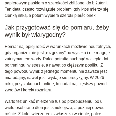
papierowym paskiem o szerokości zbliżonej do biżuterii.
Ten detal często rozwiązuje problem, gdy ktoś mierzy się
cienką nitką, a potem wybiera szeroki pierścionek.
Jak przygotować się do pomiaru, żeby
wynik był wiarygodny?
Pomiar najlepiej robić w warunkach możliwie neutralnych,
gdy organizm nie jest „rozgrzany” po wysiłku i nie reaguje
zatrzymaniem wody. Palce potrafią puchnąć w ciepłe dni,
po treningu, w stresie, a nawet po cięższym posiłku. Z
tego powodu wynik z jednego momentu nie zawsze jest
miarodajny, nawet jeśli wydaje się precyzyjny. W 2026
roku, przy zakupach online, to nadal najczęstszy powód
zwrotów i korekt rozmiaru.
Warto też unikać mierzenia tuż po przebudzeniu, bo u
wielu osób rano dłoń jest smuklejsza, a później obwód
rośnie. Z kolei wieczorem, zwłaszcza w cieple, palce