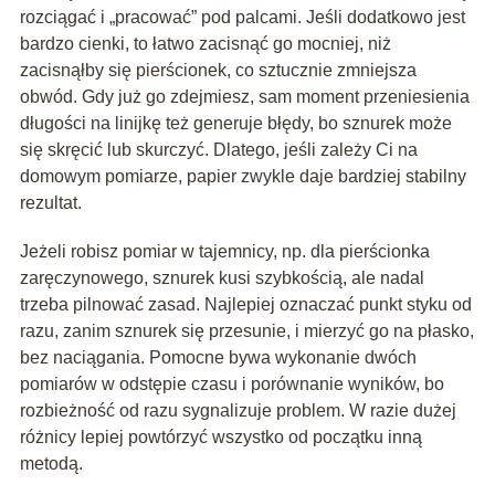
rozciągać i „pracować” pod palcami. Jeśli dodatkowo jest
bardzo cienki, to łatwo zacisnąć go mocniej, niż
zacisnąłby się pierścionek, co sztucznie zmniejsza
obwód. Gdy już go zdejmiesz, sam moment przeniesienia
długości na linijkę też generuje błędy, bo sznurek może
się skręcić lub skurczyć. Dlatego, jeśli zależy Ci na
domowym pomiarze, papier zwykle daje bardziej stabilny
rezultat.
Jeżeli robisz pomiar w tajemnicy, np. dla pierścionka
zaręczynowego, sznurek kusi szybkością, ale nadal
trzeba pilnować zasad. Najlepiej oznaczać punkt styku od
razu, zanim sznurek się przesunie, i mierzyć go na płasko,
bez naciągania. Pomocne bywa wykonanie dwóch
pomiarów w odstępie czasu i porównanie wyników, bo
rozbieżność od razu sygnalizuje problem. W razie dużej
różnicy lepiej powtórzyć wszystko od początku inną
metodą.