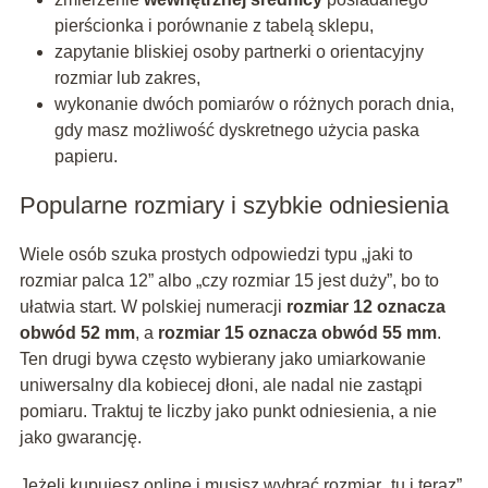
pierścionka i porównanie z tabelą sklepu,
zapytanie bliskiej osoby partnerki o orientacyjny
rozmiar lub zakres,
wykonanie dwóch pomiarów o różnych porach dnia,
gdy masz możliwość dyskretnego użycia paska
papieru.
Popularne rozmiary i szybkie odniesienia
Wiele osób szuka prostych odpowiedzi typu „jaki to
rozmiar palca 12” albo „czy rozmiar 15 jest duży”, bo to
ułatwia start. W polskiej numeracji
rozmiar 12 oznacza
obwód 52 mm
, a
rozmiar 15 oznacza obwód 55 mm
.
Ten drugi bywa często wybierany jako umiarkowanie
uniwersalny dla kobiecej dłoni, ale nadal nie zastąpi
pomiaru. Traktuj te liczby jako punkt odniesienia, a nie
jako gwarancję.
Jeżeli kupujesz online i musisz wybrać rozmiar „tu i teraz”,