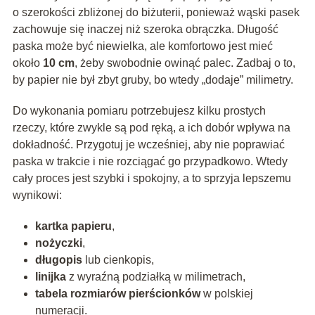
o szerokości zbliżonej do biżuterii, ponieważ wąski pasek
zachowuje się inaczej niż szeroka obrączka. Długość
paska może być niewielka, ale komfortowo jest mieć
około
10 cm
, żeby swobodnie owinąć palec. Zadbaj o to,
by papier nie był zbyt gruby, bo wtedy „dodaje” milimetry.
Do wykonania pomiaru potrzebujesz kilku prostych
rzeczy, które zwykle są pod ręką, a ich dobór wpływa na
dokładność. Przygotuj je wcześniej, aby nie poprawiać
paska w trakcie i nie rozciągać go przypadkowo. Wtedy
cały proces jest szybki i spokojny, a to sprzyja lepszemu
wynikowi:
kartka papieru
,
nożyczki
,
długopis
lub cienkopis,
linijka
z wyraźną podziałką w milimetrach,
tabela rozmiarów pierścionków
w polskiej
numeracji.