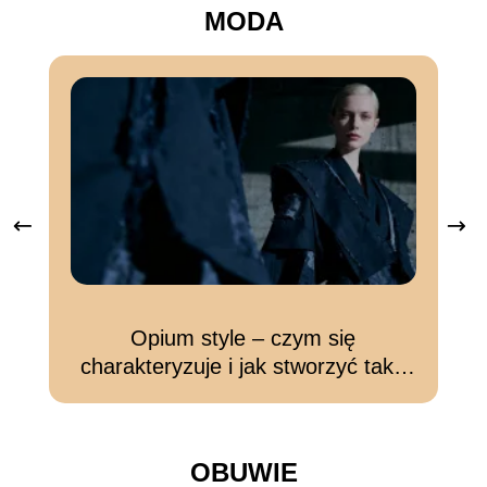
MODA
Opium style – czym się
L
charakteryzuje i jak stworzyć taką
stylizację?
OBUWIE