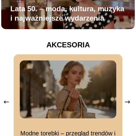
Lata 50. – moda, kultura, muzyka
i najważniejsze wydarzenia
AKCESORIA
Modne torebki – przegląd trendów i
Co