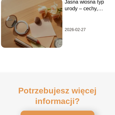
Jasna wiosna typ
urody – cechy,
makijaż, dobór
kolorów
2026-02-27
Potrzebujesz więcej
informacji?