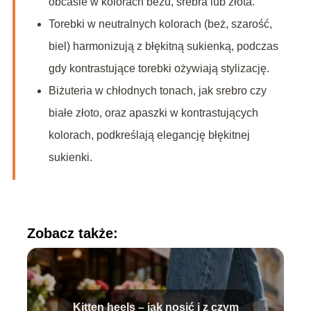
obcasie w kolorach beżu, srebra lub złota.
Torebki w neutralnych kolorach (beż, szarość,
biel) harmonizują z błękitną sukienką, podczas
gdy kontrastujące torebki ożywiają stylizację.
Biżuteria w chłodnych tonach, jak srebro czy
białe złoto, oraz apaszki w kontrastujących
kolorach, podkreślają elegancję błękitnej
sukienki.
Zobacz także:
Kitten heels – jak nosić i z czym