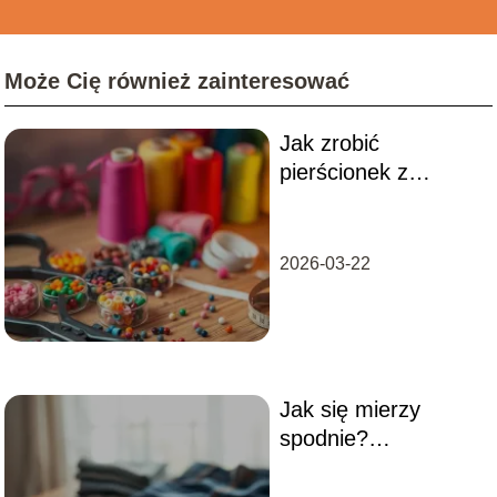
Może Cię również zainteresować
Jak zrobić
pierścionek z
koralików? Prosty
przewodnik krok po
kroku
2026-03-22
Jak się mierzy
spodnie?
Praktyczny
przewodnik dla