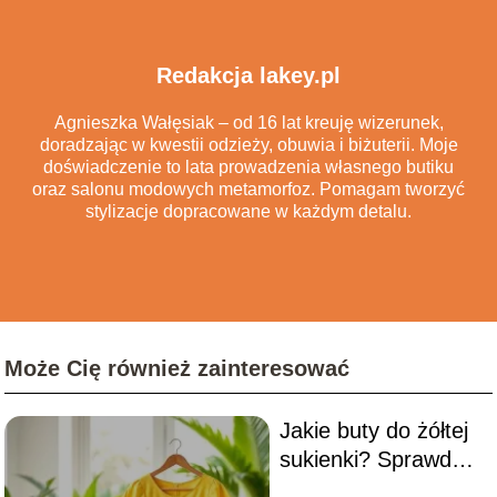
Redakcja lakey.pl
Agnieszka Wałęsiak – od 16 lat kreuję wizerunek,
doradzając w kwestii odzieży, obuwia i biżuterii. Moje
doświadczenie to lata prowadzenia własnego butiku
oraz salonu modowych metamorfoz. Pomagam tworzyć
stylizacje dopracowane w każdym detalu.
Może Cię również zainteresować
Jakie buty do żółtej
sukienki? Sprawdź
najlepsze