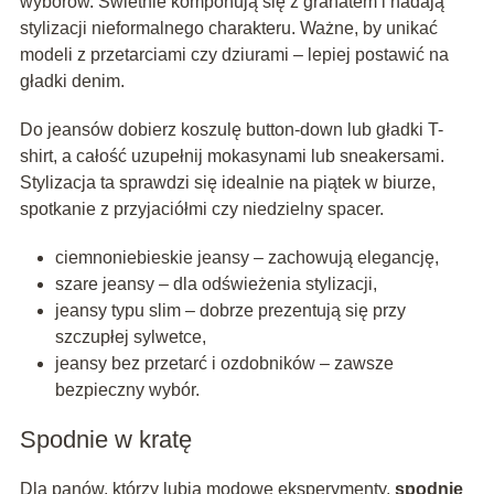
wyborów. Świetnie komponują się z granatem i nadają
stylizacji nieformalnego charakteru. Ważne, by unikać
modeli z przetarciami czy dziurami – lepiej postawić na
gładki denim.
Do jeansów dobierz koszulę button-down lub gładki T-
shirt, a całość uzupełnij mokasynami lub sneakersami.
Stylizacja ta sprawdzi się idealnie na piątek w biurze,
spotkanie z przyjaciółmi czy niedzielny spacer.
ciemnoniebieskie jeansy – zachowują elegancję,
szare jeansy – dla odświeżenia stylizacji,
jeansy typu slim – dobrze prezentują się przy
szczupłej sylwetce,
jeansy bez przetarć i ozdobników – zawsze
bezpieczny wybór.
Spodnie w kratę
Dla panów, którzy lubią modowe eksperymenty,
spodnie