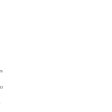
em
ci
m