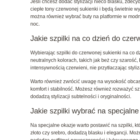
Jeśli chcesz dodać stylizacji nieco blasku, zdecyd
ciepłe tony czerwonej sukienki i będą świetnie 
można również wybrać buty na platformie w modnym
noc.
Jakie szpilki na co dzień do czer
Wybierając szpilki do czerwonej sukienki na co 
neutralnych kolorach, takich jak beż czy szaroś
intensywnością czerwieni, nie przytłaczając styliz
Warto również zwrócić uwagę na wysokość obcasa
komfort i stabilność. Możesz również rozważyć s
dodadzą stylizacji subtelności i oryginalności.
Jakie szpilki wybrać na specjalne
Na specjalne okazje warto postawić na szpilki, któ
złoto czy srebro, dodadzą blasku i elegancji. Moż