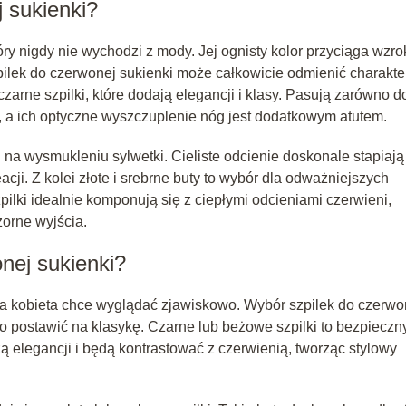
j sukienki?
y nigdy nie wychodzi z mody. Jej ognisty kolor przyciąga wzrok
ilek do czerwonej sukienki może całkowicie odmienić charakte
zarne szpilki, które dodają elegancji i klasy. Pasują zarówno d
ji, a ich optyczne wyszczuplenie nóg jest dodatkowym atutem.
i na wysmukleniu sylwetki. Cieliste odcienie doskonale stapiają
eacji. Z kolei złote i srebrne buty to wybór dla odważniejszych
szpilki idealnie komponują się z ciepłymi odcieniami czerwieni,
orne wyjścia.
onej sukienki?
da kobieta chce wyglądać zjawiskowo. Wybór szpilek do czerwo
o postawić na klasykę. Czarne lub beżowe szpilki to bezpieczn
 elegancji i będą kontrastować z czerwienią, tworząc stylowy