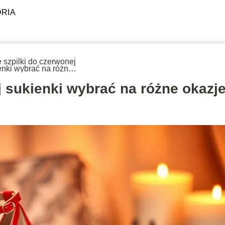
RIA
e szpilki do czerwonej
enki wybrać na różne
je?
j sukienki wybrać na różne okazj