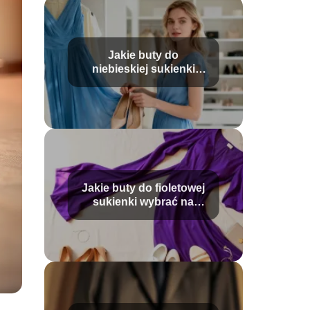
Jakie buty do
niebieskiej sukienki
wybrać? Poradnik
stylizacji
Jakie buty do fioletowej
sukienki wybrać na
różne okazje?