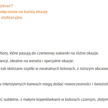
wybrać?
połączenia na każdą okazję
stylizacyjne
bory, które pasują do czerwonej sukienki na różne okazje.
gancji, idealne na wesela i specjalne okazje.
ub skórzane szpilki w neutralnych kolorach, z niższym obcas
i w intensywnych barwach mogą dodać nowoczesności i świeżoś
yć subtelne, z małymi kopertówkami w kolorach czarnym, złoty