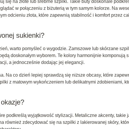
uj się na złote lub srebrne szpilki. Takie buty doskonale podkre
wyglądać w połączeniu z biżuterią w tym samym kolorze. Na wes
 odcieniu złota, które zapewnią stabilność i komfort przez ca
wonej sukienki?
dzień, warto pomyśleć o wygodzie. Zamszowe lub skórzane szpil
ć, będą doskonałym wyborem. Te kolory harmonijnie komponują s
acji, a jednocześnie dodając jej elegancji.
. Na co dzień lepiej sprawdzą się niższe obcasy, które zapew
zpilki z matowym wykończeniem lub delikatnymi zdobieniami, kt
 okazje?
re podkreślą wyjątkowość stylizacji. Metaliczne akcenty, takie j
na również zdecydować się na szpilki z lakierowanej skóry, któr