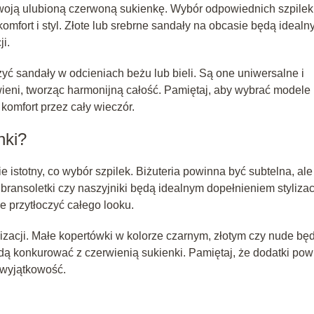
swoją ulubioną czerwoną sukienkę. Wybór odpowiednich szpilek
mfort i styl. Złote lub srebrne sandały na obcasie będą ideal
ji.
yć sandały w odcieniach beżu lub bieli. Są one uniwersalne i
ieni, tworząc harmonijną całość. Pamiętaj, aby wybrać modele
komfort przez cały wieczór.
nki?
 istotny, co wybór szpilek. Biżuteria powinna być subtelna, ale
 bransoletki czy naszyjniki będą idealnym dopełnieniem stylizacj
 przytłoczyć całego looku.
zacji. Małe kopertówki w kolorze czarnym, złotym czy nude bę
ą konkurować z czerwienią sukienki. Pamiętaj, że dodatki pow
 wyjątkowość.