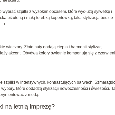
charakteru.
 wybrać szpilki z wysokim obcasem, które wydłużą sylwetkę i
ą biżuterią i małą torebką kopertówką, taka stylizacja będzie
iu.
e wieczory. Złote buty dodają ciepła i harmonii stylizacji,
eży akcent. Obydwa kolory świetnie komponują się z czerwieni
że szpilki w intensywnych, kontrastujących barwach. Szmarag
 wybory, które dodadzą stylizacji nowoczesności i świeżości. T
sperymentować z modą.
ki na letnią imprezę?