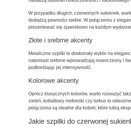
nadadzą outfitowi nowoczesności i luksusowego 
W przypadku długich, czerwonych sukienek, warto
dodadzą pewności siebie. W połączeniu z eleganck
prezentować się zjawiskowo na każdym wydarzen
Złote i srebrne akcenty
Metaliczne szpilki to doskonały wybór na elegancki
natomiast srebrne wprowadzają nowoczesny i świ
podkreślając jej intensywność.
Kolorowe akcenty
Oprócz klasycznych kolorów, warto rozważyć tak
zieleń, kobaltowy niebieski czy turkus to odważne
połączenia są idealne dla kobiet, które lubią ek
Jakie szpilki do czerwonej sukien