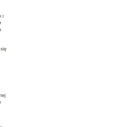
 i
r
o
 się
nej
y