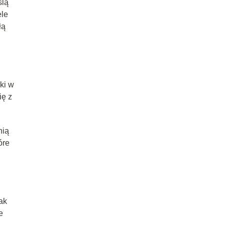
ślą
ele
łą
ki w
ię z
nią
óre
ak
e