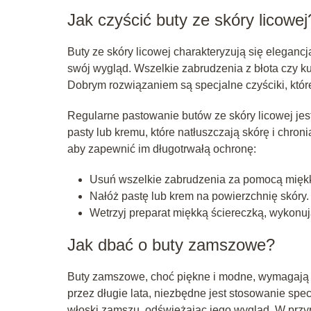
Jak czyścić buty ze skóry licowej
Buty ze skóry licowej charakteryzują się eleganc
swój wygląd. Wszelkie zabrudzenia z błota czy k
Dobrym rozwiązaniem są specjalne czyściki, które
Regularne pastowanie butów ze skóry licowej jes
pasty lub kremu, które natłuszczają skórę i chro
aby zapewnić im długotrwałą ochronę:
Usuń wszelkie zabrudzenia za pomocą miękki
Nałóż pastę lub krem na powierzchnię skóry.
Wetrzyj preparat miękką ściereczką, wykonuj
Jak dbać o buty zamszowe?
Buty zamszowe, choć piękne i modne, wymagają ni
przez długie lata, niezbędne jest stosowanie sp
włoski zamszu, odświeżając jego wygląd. W przyp