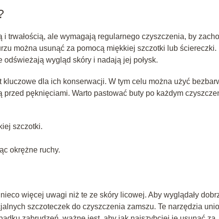
?
ją i trwałością, ale wymagają regularnego czyszczenia, by zac
urzu można usunąć za pomocą miękkiej szczotki lub ściereczki.
 odświeżają wygląd skóry i nadają jej połysk.
t kluczowe dla ich konserwacji. W tym celu można użyć bezbar
nią przed pęknięciami. Warto pastować buty po każdym czyszcze
ej szczotki.
ąc okrężne ruchy.
eco więcej uwagi niż te ze skóry licowej. Aby wyglądały dobr
ecjalnych szczoteczek do czyszczenia zamszu. Te narzędzia uni
adku zabrudzeń, ważne jest, aby jak najszybciej je usunąć za