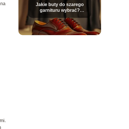
 na
Jakie buty do szarego
garnituru wybrać?
Praktyczne porady
mi.
h