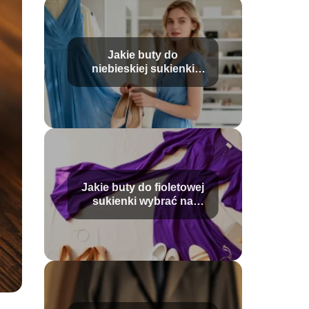
Jakie buty do
niebieskiej sukienki
wybrać? Poradnik
stylizacji
Jakie buty do fioletowej
sukienki wybrać na
różne okazje?