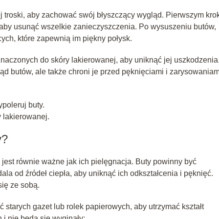
j troski, aby zachować swój błyszczący wygląd. Pierwszym kro
, aby usunąć wszelkie zanieczyszczenia. Po wysuszeniu butów,
ych, które zapewnią im piękny połysk.
naczonych do skóry lakierowanej, aby uniknąć jej uszkodzenia
d butów, ale także chroni je przed pęknięciami i zarysowaniam
poleruj buty.
 lakierowanej.
y?
st równie ważne jak ich pielęgnacja. Buty powinny być
a od źródeł ciepła, aby uniknąć ich odkształcenia i pęknięć.
się ze sobą.
ć starych gazet lub rolek papierowych, aby utrzymać kształt
i nie będą się wyginały: